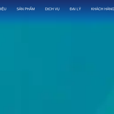
HIỆU
SẢN PHẨM
DỊCH VỤ
ĐẠI LÝ
KHÁCH HÀN