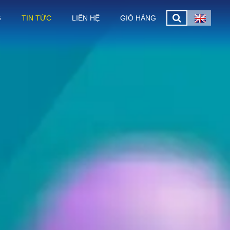
G
TIN TỨC
LIÊN HỆ
GIỎ HÀNG