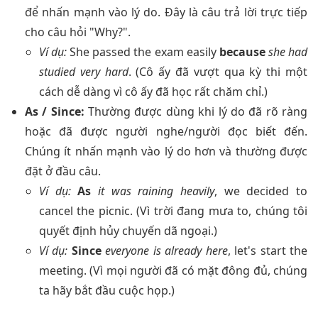
để nhấn mạnh vào lý do. Đây là câu trả lời trực tiếp
cho câu hỏi "Why?".
Ví dụ:
She passed the exam easily
because
she had
studied very hard
. (Cô ấy đã vượt qua kỳ thi một
cách dễ dàng vì cô ấy đã học rất chăm chỉ.)
As / Since:
Thường được dùng khi lý do đã rõ ràng
hoặc đã được người nghe/người đọc biết đến.
Chúng ít nhấn mạnh vào lý do hơn và thường được
đặt ở đầu câu.
Ví dụ:
As
it was raining heavily
, we decided to
cancel the picnic. (Vì trời đang mưa to, chúng tôi
quyết định hủy chuyến dã ngoại.)
Ví dụ:
Since
everyone is already here
, let's start the
meeting. (Vì mọi người đã có mặt đông đủ, chúng
ta hãy bắt đầu cuộc họp.)