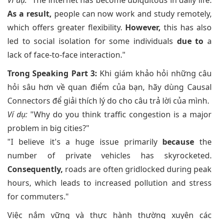
Ví dụ:
"The internet has become ubiquitous in daily life.
As a result,
people can now work and study remotely,
which offers greater flexibility.
However,
this has also
led to social isolation for some individuals
due to
a
lack of face-to-face interaction."
Trong Speaking Part 3:
Khi giám khảo hỏi những câu
hỏi sâu hơn về quan điểm của bạn, hãy dùng Causal
Connectors để giải thích lý do cho câu trả lời của mình.
Ví dụ:
"Why do you think traffic congestion is a major
problem in big cities?"
"I believe it's a huge issue primarily
because
the
number of private vehicles has skyrocketed.
Consequently,
roads are often gridlocked during peak
hours, which leads to increased pollution and stress
for commuters."
Việc nắm vững và thực hành thường xuyên các