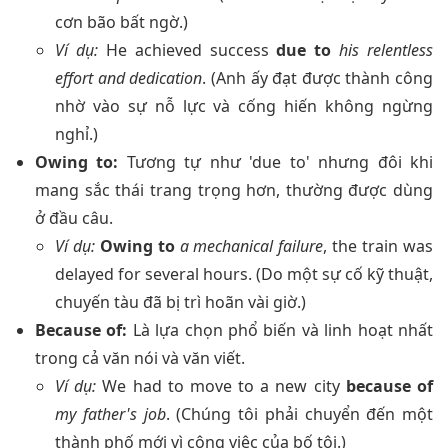
cơn bão bất ngờ.)
Ví dụ:
He achieved success
due to
his relentless
effort and dedication
. (Anh ấy đạt được thành công
nhờ vào sự nỗ lực và cống hiến không ngừng
nghỉ.)
Owing to:
Tương tự như 'due to' nhưng đôi khi
mang sắc thái trang trọng hơn, thường được dùng
ở đầu câu.
Ví dụ:
Owing to
a mechanical failure
, the train was
delayed for several hours. (Do một sự cố kỹ thuật,
chuyến tàu đã bị trì hoãn vài giờ.)
Because of:
Là lựa chọn phổ biến và linh hoạt nhất
trong cả văn nói và văn viết.
Ví dụ:
We had to move to a new city
because of
my father's job
. (Chúng tôi phải chuyển đến một
thành phố mới vì công việc của bố tôi.)