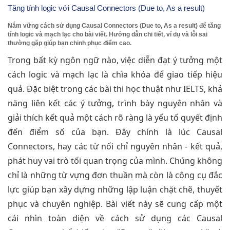
Tăng tính logic với Causal Connectors (Due to, As a result)
Nắm vững cách sử dụng Causal Connectors (Due to, As a result) để tăng
tính logic và mạch lạc cho bài viết. Hướng dẫn chi tiết, ví dụ và lỗi sai
thường gặp giúp bạn chinh phục điểm cao.
Trong bất kỳ ngôn ngữ nào, việc diễn đạt ý tưởng một
cách logic và mạch lạc là chìa khóa để giao tiếp hiệu
quả. Đặc biệt trong các bài thi học thuật như IELTS, khả
năng liên kết các ý tưởng, trình bày nguyên nhân và
giải thích kết quả một cách rõ ràng là yếu tố quyết định
đến điểm số của bạn. Đây chính là lúc Causal
Connectors, hay các từ nối chỉ nguyên nhân - kết quả,
phát huy vai trò tối quan trọng của mình. Chúng không
chỉ là những từ vựng đơn thuần mà còn là công cụ đắc
lực giúp bạn xây dựng những lập luận chặt chẽ, thuyết
phục và chuyên nghiệp. Bài viết này sẽ cung cấp một
cái nhìn toàn diện về cách sử dụng các Causal