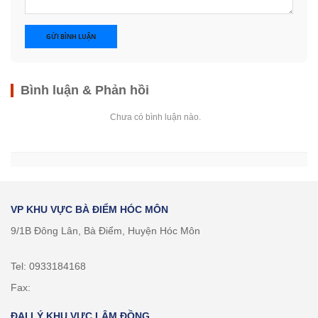
GỬI BÌNH LUẬN
Bình luận & Phản hồi
Chưa có bình luận nào.
VP KHU VỰC BÀ ĐIỂM HÓC MÔN
9/1B Đông Lân, Bà Điểm, Huyện Hóc Môn
Tel: 0933184168
Fax:
ĐẠI LÝ KHU VỰC LÂM ĐỒNG