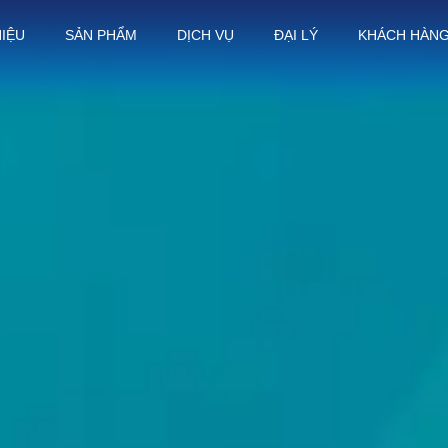
HIỆU
SẢN PHẨM
DỊCH VỤ
ĐẠI LÝ
KHÁCH HÀN