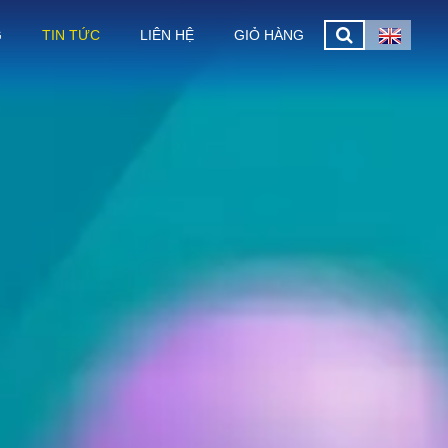
G
TIN TỨC
LIÊN HỆ
GIỎ HÀNG