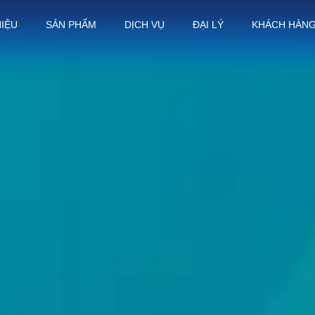
HIỆU
SẢN PHẨM
DỊCH VỤ
ĐẠI LÝ
KHÁCH HÀN