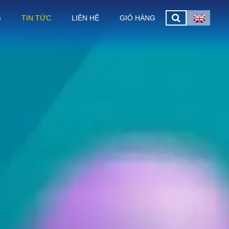
G
TIN TỨC
LIÊN HỆ
GIỎ HÀNG