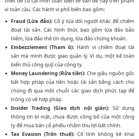
thiết để có cái nhìn toàn diện về vấn đề này trên phạm
vi toàn cầu. Các hành vi phổ biến bao gồm:
Fraud (Lừa đảo):
Cố ý lừa dối người khác để chiếm
đoạt tài sản. Các hình thức bao gồm lừa đảo bảo
hiểm, lừa đảo thẻ tín dụng, lừa đảo chứng khoán.
Embezzlement (Tham ô):
Hành vi chiếm đoạt tài
sản mà mình được giao quản lý. Ví dụ, một kế toán
biển thủ công quỹ của công ty.
Money Laundering (Rửa tiền):
Che giấu nguồn gốc
bất hợp pháp của tiền hoặc tài sản bằng cách cho
chúng đi qua một chuỗi các giao dịch phức tạp để
trông có vẻ hợp pháp.
Insider Trading (Giao dịch nội gián):
Sử dụng
thông tin bí mật, chưa được công bố của một công
ty để mua bán cổ phiếu nhằm thu lợi bất chính.
Tax Evasion (Trốn thuế):
Cố tình không kê khai