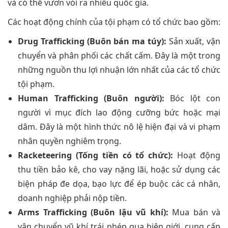
và có thể vươn vòi ra nhiều quốc gia.
Các hoạt động chính của tội phạm có tổ chức bao gồm:
Drug Trafficking (Buôn bán ma túy):
Sản xuất, vận
chuyển và phân phối các chất cấm. Đây là một trong
những nguồn thu lợi nhuận lớn nhất của các tổ chức
tội phạm.
Human Trafficking (Buôn người):
Bóc lột con
người vì mục đích lao động cưỡng bức hoặc mại
dâm. Đây là một hình thức nô lệ hiện đại và vi phạm
nhân quyền nghiêm trọng.
Racketeering (Tống tiền có tổ chức):
Hoạt động
thu tiền bảo kê, cho vay nặng lãi, hoặc sử dụng các
biện pháp đe dọa, bạo lực để ép buộc các cá nhân,
doanh nghiệp phải nộp tiền.
Arms Trafficking (Buôn lậu vũ khí):
Mua bán và
vận chuyển vũ khí trái phép qua biên giới, cung cấp