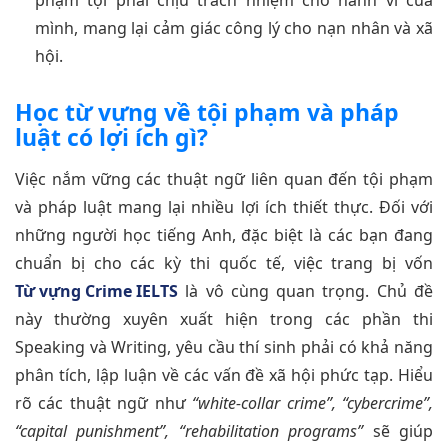
phạm tội phải chịu trách nhiệm cho hành vi của
mình, mang lại cảm giác công lý cho nạn nhân và xã
hội.
Học từ vựng về tội phạm và pháp
luật có lợi ích gì?
Việc nắm vững các thuật ngữ liên quan đến tội phạm
và pháp luật mang lại nhiều lợi ích thiết thực. Đối với
những người học tiếng Anh, đặc biệt là các bạn đang
chuẩn bị cho các kỳ thi quốc tế, việc trang bị vốn
Từ vựng Crime IELTS
là vô cùng quan trọng. Chủ đề
này thường xuyên xuất hiện trong các phần thi
Speaking và Writing, yêu cầu thí sinh phải có khả năng
phân tích, lập luận về các vấn đề xã hội phức tạp. Hiểu
rõ các thuật ngữ như
“white-collar crime”, “cybercrime”,
“capital punishment”, “rehabilitation programs”
sẽ giúp