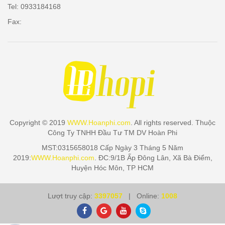
Tel: 0933184168
Fax:
Copyright © 2019
WWW.Hoanphi.com
. All rights reserved. Thuộc
Công Ty TNHH Đầu Tư TM DV Hoàn Phi
MST:0315658018 Cấp Ngày 3 Tháng 5 Năm
2019:
WWW.Hoanphi.com
. ĐC:9/1B Ấp Đông Lân, Xã Bà Điểm,
Huyện Hóc Môn, TP HCM
Lượt truy cập:
3397057
| Online:
1008