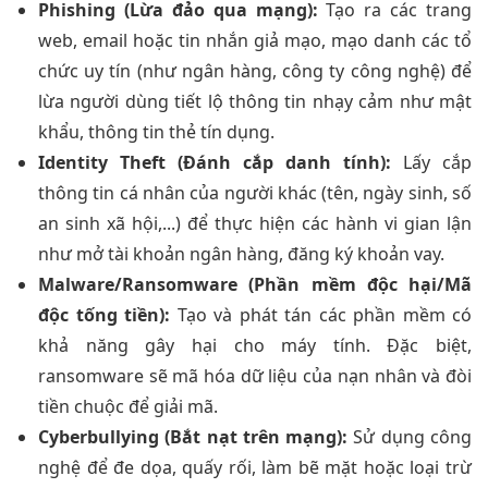
Phishing (Lừa đảo qua mạng):
Tạo ra các trang
web, email hoặc tin nhắn giả mạo, mạo danh các tổ
chức uy tín (như ngân hàng, công ty công nghệ) để
lừa người dùng tiết lộ thông tin nhạy cảm như mật
khẩu, thông tin thẻ tín dụng.
Identity Theft (Đánh cắp danh tính):
Lấy cắp
thông tin cá nhân của người khác (tên, ngày sinh, số
an sinh xã hội,...) để thực hiện các hành vi gian lận
như mở tài khoản ngân hàng, đăng ký khoản vay.
Malware/Ransomware (Phần mềm độc hại/Mã
độc tống tiền):
Tạo và phát tán các phần mềm có
khả năng gây hại cho máy tính. Đặc biệt,
ransomware sẽ mã hóa dữ liệu của nạn nhân và đòi
tiền chuộc để giải mã.
Cyberbullying (Bắt nạt trên mạng):
Sử dụng công
nghệ để đe dọa, quấy rối, làm bẽ mặt hoặc loại trừ