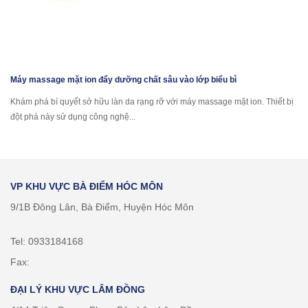
Máy massage mặt ion đẩy dưỡng chất sâu vào lớp biểu bì
Khám phá bí quyết sở hữu làn da rạng rỡ với máy massage mặt ion. Thiết bị
đột phá này sử dụng công nghệ...
VP KHU VỰC BÀ ĐIỂM HÓC MÔN
9/1B Đông Lân, Bà Điểm, Huyện Hóc Môn
Tel: 0933184168
Fax:
ĐẠI LÝ KHU VỰC LÂM ĐỒNG