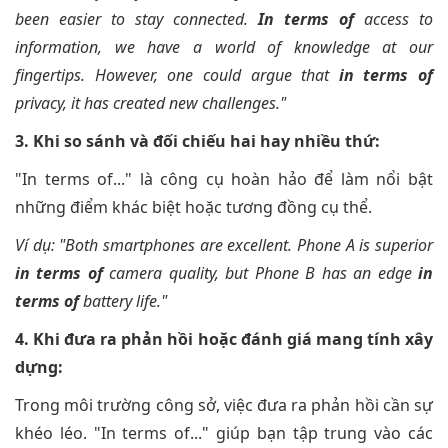
been easier to stay connected.
In terms of
access to
information, we have a world of knowledge at our
fingertips. However, one could argue that
in terms of
privacy, it has created new challenges."
3. Khi so sánh và đối chiếu hai hay nhiều thứ:
"In terms of..." là công cụ hoàn hảo để làm nổi bật
những điểm khác biệt hoặc tương đồng cụ thể.
Ví dụ: "Both smartphones are excellent. Phone A is superior
in terms of
camera quality, but Phone B has an edge
in
terms of
battery life."
4. Khi đưa ra phản hồi hoặc đánh giá mang tính xây
dựng:
Trong môi trường công sở, việc đưa ra phản hồi cần sự
khéo léo. "In terms of..." giúp bạn tập trung vào các