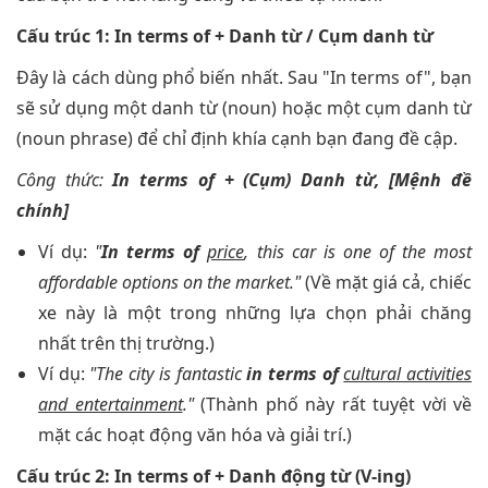
Cấu trúc 1: In terms of + Danh từ / Cụm danh từ
Đây là cách dùng phổ biến nhất. Sau "In terms of", bạn
sẽ sử dụng một danh từ (noun) hoặc một cụm danh từ
(noun phrase) để chỉ định khía cạnh bạn đang đề cập.
Công thức:
In terms of + (Cụm) Danh từ, [Mệnh đề
chính]
Ví dụ:
"
In terms of
price
, this car is one of the most
affordable options on the market."
(Về mặt giá cả, chiếc
xe này là một trong những lựa chọn phải chăng
nhất trên thị trường.)
Ví dụ:
"The city is fantastic
in terms of
cultural activities
and entertainment
."
(Thành phố này rất tuyệt vời về
mặt các hoạt động văn hóa và giải trí.)
Cấu trúc 2: In terms of + Danh động từ (V-ing)