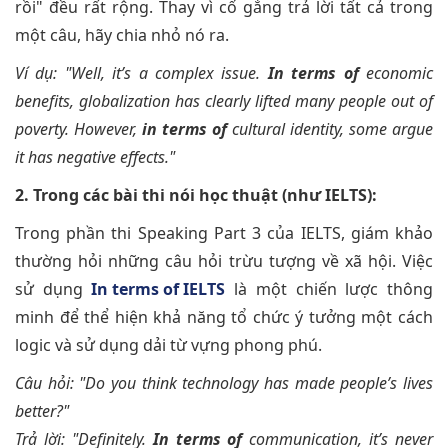
rồi" đều rất rộng. Thay vì cố gắng trả lời tất cả trong
một câu, hãy chia nhỏ nó ra.
Ví dụ: "Well, it’s a complex issue.
In terms of
economic
benefits, globalization has clearly lifted many people out of
poverty. However,
in terms of
cultural identity, some argue
it has negative effects."
2. Trong các bài thi nói học thuật (như IELTS):
Trong phần thi Speaking Part 3 của IELTS, giám khảo
thường hỏi những câu hỏi trừu tượng về xã hội. Việc
sử dụng
In terms of IELTS
là một chiến lược thông
minh để thể hiện khả năng tổ chức ý tưởng một cách
logic và sử dụng dải từ vựng phong phú.
Câu hỏi: "Do you think technology has made people’s lives
better?"
Trả lời: "Definitely.
In terms of
communication, it’s never