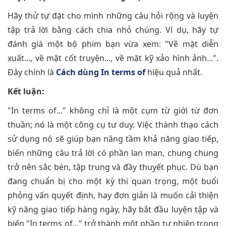
Hãy thử tự đặt cho mình những câu hỏi rộng và luyện
tập trả lời bằng cách chia nhỏ chúng. Ví dụ, hãy tự
đánh giá một bộ phim bạn vừa xem: "Về mặt diễn
xuất..., về mặt cốt truyện..., về mặt kỹ xảo hình ảnh...".
Đây chính là
Cách dùng In terms of
hiệu quả nhất.
Kết luận:
"In terms of..." không chỉ là một cụm từ giới từ đơn
thuần; nó là một công cụ tư duy. Việc thành thạo cách
sử dụng nó sẽ giúp bạn nâng tầm khả năng giao tiếp,
biến những câu trả lời có phần lan man, chung chung
trở nên sắc bén, tập trung và đầy thuyết phục. Dù bạn
đang chuẩn bị cho một kỳ thi quan trọng, một buổi
phỏng vấn quyết định, hay đơn giản là muốn cải thiện
kỹ năng giao tiếp hàng ngày, hãy bắt đầu luyện tập và
biến "In terms of..." trở thành một phần tự nhiên trong