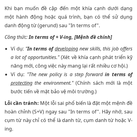
Khi bạn muốn đề cập đến một khía cạnh dưới dạng
một hành động hoặc quá trình, bạn có thể sử dụng
danh động từ (gerund) sau "In terms of".
Công thức:
In terms of + V-ing, [Mệnh đề chính]
Ví dụ:
"
In terms of
developing
new skills, this job offers
a lot of opportunities."
(Xét về khía cạnh phát triển kỹ
năng mới, công việc này mang lại rất nhiều cơ hội.)
Ví dụ:
"The new policy is a step forward
in terms of
protecting
the environment."
(Chính sách mới là một
bước tiến về mặt bảo vệ môi trường.)
Lỗi cần tránh:
Một lỗi sai phổ biến là đặt một mệnh đề
hoàn chỉnh (S+V) ngay sau "In terms of". Hãy nhớ, sau
cụm từ này chỉ có thể là danh từ, cụm danh từ hoặc V-
ing.