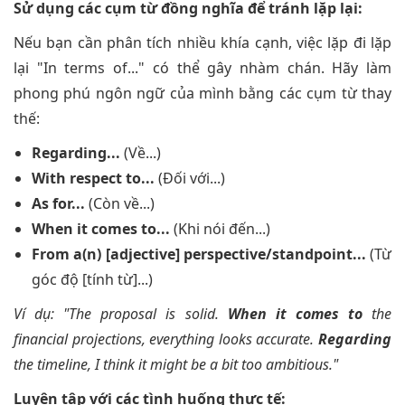
Sử dụng các cụm từ đồng nghĩa để tránh lặp lại:
Nếu bạn cần phân tích nhiều khía cạnh, việc lặp đi lặp
lại "In terms of..." có thể gây nhàm chán. Hãy làm
phong phú ngôn ngữ của mình bằng các cụm từ thay
thế:
Regarding...
(Về...)
With respect to...
(Đối với...)
As for...
(Còn về...)
When it comes to...
(Khi nói đến...)
From a(n) [adjective] perspective/standpoint...
(Từ
góc độ [tính từ]...)
Ví dụ: "The proposal is solid.
When it comes to
the
financial projections, everything looks accurate.
Regarding
the timeline, I think it might be a bit too ambitious."
Luyện tập với các tình huống thực tế: