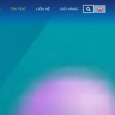
G
TIN TỨC
LIÊN HỆ
GIỎ HÀNG