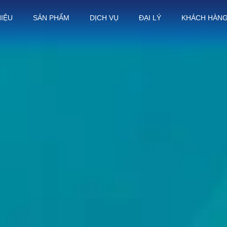
HIỆU
SẢN PHẨM
DỊCH VỤ
ĐẠI LÝ
KHÁCH HÀN