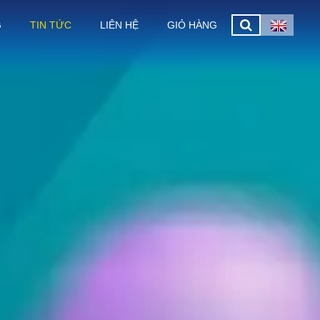
G
TIN TỨC
LIÊN HỆ
GIỎ HÀNG