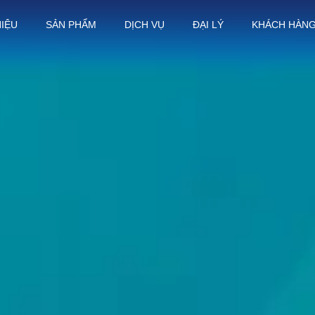
HIỆU
SẢN PHẨM
DỊCH VỤ
ĐẠI LÝ
KHÁCH HÀN