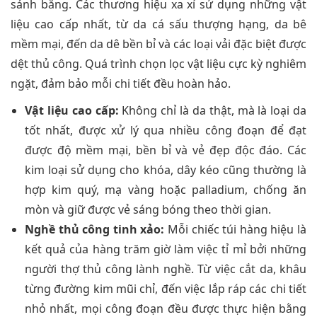
sánh bằng. Các thương hiệu xa xỉ sử dụng những vật
liệu cao cấp nhất, từ da cá sấu thượng hạng, da bê
mềm mại, đến da dê bền bỉ và các loại vải đặc biệt được
dệt thủ công. Quá trình chọn lọc vật liệu cực kỳ nghiêm
ngặt, đảm bảo mỗi chi tiết đều hoàn hảo.
Vật liệu cao cấp:
Không chỉ là da thật, mà là loại da
tốt nhất, được xử lý qua nhiều công đoạn để đạt
được độ mềm mại, bền bỉ và vẻ đẹp độc đáo. Các
kim loại sử dụng cho khóa, dây kéo cũng thường là
hợp kim quý, mạ vàng hoặc palladium, chống ăn
mòn và giữ được vẻ sáng bóng theo thời gian.
Nghề thủ công tinh xảo:
Mỗi chiếc túi hàng hiệu là
kết quả của hàng trăm giờ làm việc tỉ mỉ bởi những
người thợ thủ công lành nghề. Từ việc cắt da, khâu
từng đường kim mũi chỉ, đến việc lắp ráp các chi tiết
nhỏ nhất, mọi công đoạn đều được thực hiện bằng