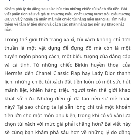
Khám phá lý do đằng sau sức hút của những chiếc túi xách đắt tiền. Bài
viết phân tích sâu về giá trị thương hiệu, chất lượng vượt trội, biểu tượng
địa vị, và ý nghĩa cá nhân mà một chiếc túi hàng hiệu mang lại. Tìm hiểu
thêm về tâm lý tiêu dùng và cách các nhãn hàng tạo nên sự khao khát
này.
Trong thế giới thời trang xa xỉ, túi xách không chỉ đơn
thuần là một vật dụng để đựng đồ mà còn là một
tuyên ngôn phong cách, một biểu tượng của đẳng cấp
và cá tính. Từ những chiếc Birkin huyền thoại của
Hermès đến Chanel Classic Flap hay Lady Dior thanh
lịch, những chiếc túi xách đắt tiền luôn có một sức hút
mãnh liệt, khiến hàng triệu người trên thế giới khao
khát sở hữu. Nhưng điều gì đã tạo nên sự mê hoặc
này? Tại sao chúng ta lại sẵn lòng chi trả một khoản
tiền lớn cho một món phụ kiện, trong khi có vô vàn lựa
chọn túi xách với mức giá phải chăng hơn? Bài viết này
sẽ cùng bạn khám phá sâu hơn về những lý do đằng