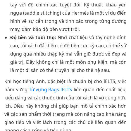
tay với độ chính xác tuyệt đối. Kỹ thuật khâu yên
ngựa (saddle stitching) của Hermès là một ví dụ điển
hình về sự cẩn trọng và tinh xảo trong từng đường
may, đảm bảo độ bền vượt trội.
Độ bền và tuổi thọ:
Nhờ chất liệu và tay nghề đỉnh
cao, túi xách đắt tiền có độ bền cực kỳ cao, có thể sử
dụng qua nhiều thập kỷ mà vẫn giữ được vẻ đẹp và
giá trị. Đây không chỉ là một món phụ kiện, mà còn
là một di sản có thể truyền lại cho thế hệ sau.
Khi học tiếng Anh, đặc biệt là chuẩn bị cho IELTS, việc
nắm vững
Từ vựng Bags IELTS
liên quan đến chất liệu,
kiểu dáng và các thuộc tính của túi xách là vô cùng hữu
ích. Điều này không chỉ giúp bạn mô tả chính xác hơn
về các sản phẩm thời trang mà còn nâng cao khả năng
giao tiếp và viết lách trong các chủ đề liên quan đến
phong cách sống và tiêu dùng.