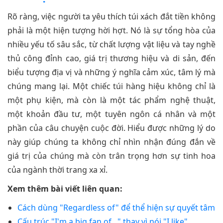
Rõ ràng, việc người ta yêu thích túi xách đắt tiền không
phải là một hiện tượng hời hợt. Nó là sự tổng hòa của
nhiều yếu tố sâu sắc, từ chất lượng vật liệu và tay nghề
thủ công đỉnh cao, giá trị thương hiệu và di sản, đến
biểu tượng địa vị và những ý nghĩa cảm xúc, tâm lý mà
chúng mang lại. Một chiếc túi hàng hiệu không chỉ là
một phụ kiện, mà còn là một tác phẩm nghệ thuật,
một khoản đầu tư, một tuyên ngôn cá nhân và một
phần của câu chuyện cuộc đời. Hiểu được những lý do
này giúp chúng ta không chỉ nhìn nhận đúng đắn về
giá trị của chúng mà còn trân trọng hơn sự tinh hoa
của ngành thời trang xa xỉ.
Xem thêm bài viết liên quan:
Cách dùng "Regardless of" để thể hiện sự quyết tâm
Cấu trúc "I'm a big fan of..." thay vì nói "I like"