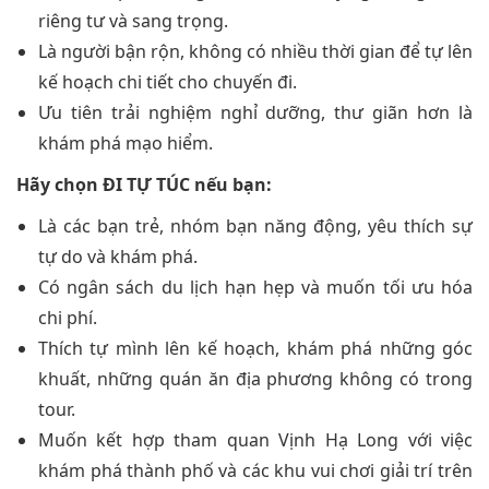
riêng tư và sang trọng.
Là người bận rộn, không có nhiều thời gian để tự lên
kế hoạch chi tiết cho chuyến đi.
Ưu tiên trải nghiệm nghỉ dưỡng, thư giãn hơn là
khám phá mạo hiểm.
Hãy chọn ĐI TỰ TÚC nếu bạn:
Là các bạn trẻ, nhóm bạn năng động, yêu thích sự
tự do và khám phá.
Có ngân sách du lịch hạn hẹp và muốn tối ưu hóa
chi phí.
Thích tự mình lên kế hoạch, khám phá những góc
khuất, những quán ăn địa phương không có trong
tour.
Muốn kết hợp tham quan Vịnh Hạ Long với việc
khám phá thành phố và các khu vui chơi giải trí trên