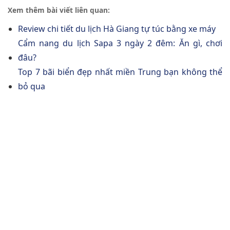
Xem thêm bài viết liên quan:
Review chi tiết du lịch Hà Giang tự túc bằng xe máy
Cẩm nang du lịch Sapa 3 ngày 2 đêm: Ăn gì, chơi
đâu?
Top 7 bãi biển đẹp nhất miền Trung bạn không thể
bỏ qua