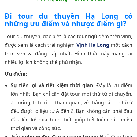
Đi tour du thuyền Hạ Long có
những ưu điểm và nhược điểm gì?
Tour du thuyền, đặc biệt là các tour ngủ đêm trên vịnh,
được xem là cách trải nghiệm
Vịnh Hạ Long
một cách
trọn vẹn và đẳng cấp nhất. Hình thức này mang lại
nhiều lợi ích không thể phủ nhận.
Ưu điểm:
Sự tiện lợi và tiết kiệm thời gian:
Đây là ưu điểm
lớn nhất. Bạn chỉ cần đặt tour, mọi thứ từ di chuyển,
ăn uống, lịch trình tham quan, vé thắng cảnh, chỗ ở
đều được lo liệu từ A đến Z. Bạn không cần phải đau
đầu lên kế hoạch chi tiết, giúp tiết kiệm rất nhiều
thời gian và công sức.
Trải nghiệm độc đáo và sang trọng:
Ngủ đêm trên