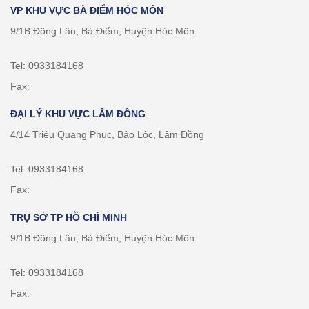
VP KHU VỰC BÀ ĐIỂM HÓC MÔN
9/1B Đông Lân, Bà Điểm, Huyện Hóc Môn
Tel: 0933184168
Fax:
ĐẠI LÝ KHU VỰC LÂM ĐỒNG
4/14 Triệu Quang Phục, Bảo Lộc, Lâm Đồng
Tel: 0933184168
Fax:
TRỤ SỞ TP HỒ CHÍ MINH
9/1B Đông Lân, Bà Điểm, Huyện Hóc Môn
Tel: 0933184168
Fax: