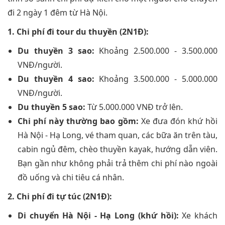
đi 2 ngày 1 đêm từ Hà Nội.
1. Chi phí đi tour du thuyền (2N1Đ):
Du thuyền 3 sao:
Khoảng 2.500.000 - 3.500.000
VNĐ/người.
Du thuyền 4 sao:
Khoảng 3.500.000 - 5.000.000
VNĐ/người.
Du thuyền 5 sao:
Từ 5.000.000 VNĐ trở lên.
Chi phí này thường bao gồm:
Xe đưa đón khứ hồi
Hà Nội - Hạ Long, vé tham quan, các bữa ăn trên tàu,
cabin ngủ đêm, chèo thuyền kayak, hướng dẫn viên.
Bạn gần như không phải trả thêm chi phí nào ngoài
đồ uống và chi tiêu cá nhân.
2. Chi phí đi tự túc (2N1Đ):
Di chuyển Hà Nội - Hạ Long (khứ hồi):
Xe khách