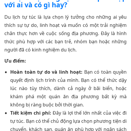
với ai và có gì hay?
Du lịch tự túc là lựa chọn lý tưởng cho những ai yêu
thích sự tự do, linh hoạt và muốn có một trải nghiệm
chân thực hơn về cuộc sống địa phương. Đây là hình
thức phù hợp với các bạn trẻ, nhóm bạn hoặc những
người đã có kinh nghiệm du lịch.
Ưu điểm:
Hoàn toàn tự do và linh hoạt:
Bạn có toàn quyền
quyết định lịch trình của mình. Bạn có thể thức dậy
lúc nào tùy thích, dành cả ngày ở bãi biển, hoặc
khám phá một quán ăn địa phương bất kỳ mà
không bị ràng buộc bởi thời gian.
Tiết kiệm chi phí:
Đây là lợi thế lớn nhất của việc đi
tự túc. Bạn có thể chủ động lựa chọn phương tiện di
chuyển, khách sạn, quán ăn phù hợp với ngân sách