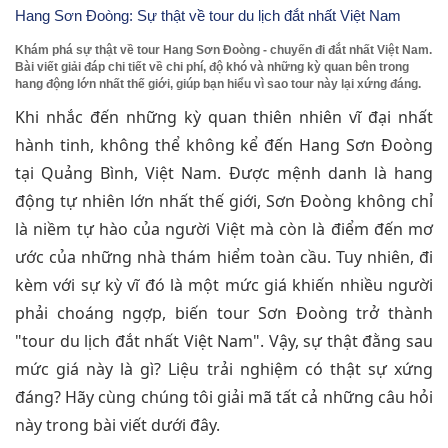
Hang Sơn Đoòng: Sự thật về tour du lịch đắt nhất Việt Nam
Khám phá sự thật về tour Hang Sơn Đoòng - chuyến đi đắt nhất Việt Nam.
Bài viết giải đáp chi tiết về chi phí, độ khó và những kỳ quan bên trong
hang động lớn nhất thế giới, giúp bạn hiểu vì sao tour này lại xứng đáng.
Khi nhắc đến những kỳ quan thiên nhiên vĩ đại nhất
hành tinh, không thể không kể đến Hang Sơn Đoòng
tại Quảng Bình, Việt Nam. Được mệnh danh là hang
động tự nhiên lớn nhất thế giới, Sơn Đoòng không chỉ
là niềm tự hào của người Việt mà còn là điểm đến mơ
ước của những nhà thám hiểm toàn cầu. Tuy nhiên, đi
kèm với sự kỳ vĩ đó là một mức giá khiến nhiều người
phải choáng ngợp, biến tour Sơn Đoòng trở thành
"tour du lịch đắt nhất Việt Nam". Vậy, sự thật đằng sau
mức giá này là gì? Liệu trải nghiệm có thật sự xứng
đáng? Hãy cùng chúng tôi giải mã tất cả những câu hỏi
này trong bài viết dưới đây.