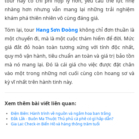
tour này có chi phí hợp lý hơn, yêu cầu thể lực nhẹ
nhàng hơn nhưng vẫn mang lại những trải nghiệm
khám phá thiên nhiên vô cùng đáng giá.
Tóm lại, tour
Hang Sơn Đoòng
không chỉ đơn thuần là
một chuyến đi, mà là một cuộc thám hiểm để đời. Mức
giá đắt đỏ hoàn toàn tương xứng với tính độc nhất,
quy mô vận hành, tiêu chuẩn an toàn và giá trị bảo tồn
mà nó mang lại. Đó là cái giá cho việc được đặt chân
vào một trong những nơi cuối cùng còn hoang sơ và
kỳ vĩ nhất trên hành tinh này.
Xem thêm bài viết liên quan:
Điện Biên: Hành trình về nguồn và ngắm hoa ban trắng
Đắk Lắk - Buôn Ma Thuột: Thủ phủ cà phê có gì hấp dẫn?
Gia Lai: Check-in Biển Hồ và hàng thông trăm tuổi