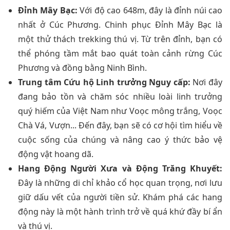
Đỉnh Mây Bạc:
Với độ cao 648m, đây là đỉnh núi cao
nhất ở Cúc Phương. Chinh phục Đỉnh Mây Bạc là
một thử thách trekking thú vị. Từ trên đỉnh, bạn có
thể phóng tầm mắt bao quát toàn cảnh rừng Cúc
Phương và đồng bằng Ninh Bình.
Trung tâm Cứu hộ Linh trưởng Nguy cấp:
Nơi đây
đang bảo tồn và chăm sóc nhiều loài linh trưởng
quý hiếm của Việt Nam như Voọc mông trắng, Voọc
Chà Vá, Vượn... Đến đây, bạn sẽ có cơ hội tìm hiểu về
cuộc sống của chúng và nâng cao ý thức bảo vệ
động vật hoang dã.
Hang Động Người Xưa và Động Trăng Khuyết:
Đây là những di chỉ khảo cổ học quan trọng, nơi lưu
giữ dấu vết của người tiền sử. Khám phá các hang
động này là một hành trình trở về quá khứ đầy bí ẩn
và thú vị.