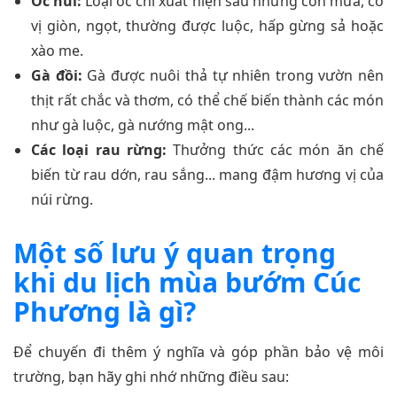
Ốc núi:
Loại ốc chỉ xuất hiện sau những cơn mưa, có
vị giòn, ngọt, thường được luộc, hấp gừng sả hoặc
xào me.
Gà đồi:
Gà được nuôi thả tự nhiên trong vườn nên
thịt rất chắc và thơm, có thể chế biến thành các món
như gà luộc, gà nướng mật ong...
Các loại rau rừng:
Thưởng thức các món ăn chế
biến từ rau dớn, rau sắng... mang đậm hương vị của
núi rừng.
Một số lưu ý quan trọng
khi du lịch mùa bướm Cúc
Phương là gì?
Để chuyến đi thêm ý nghĩa và góp phần bảo vệ môi
trường, bạn hãy ghi nhớ những điều sau: