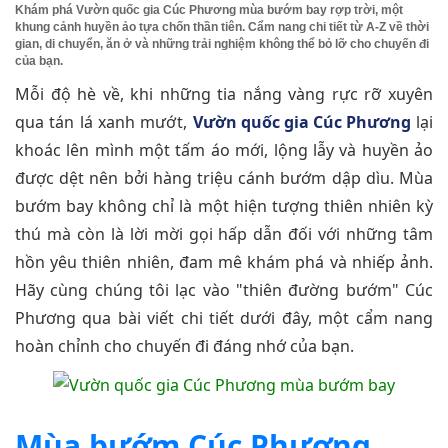
Khám phá Vườn quốc gia Cúc Phương mùa bướm bay rợp trời, một
khung cảnh huyền ảo tựa chốn thần tiên. Cẩm nang chi tiết từ A-Z về thời
gian, di chuyển, ăn ở và những trải nghiệm không thể bỏ lỡ cho chuyến đi
của bạn.
Mỗi độ hè về, khi những tia nắng vàng rực rỡ xuyên
qua tán lá xanh mướt,
Vườn quốc gia Cúc Phương
lại
khoác lên mình một tấm áo mới, lộng lẫy và huyền ảo
được dệt nên bởi hàng triệu cánh bướm dập dìu. Mùa
bướm bay không chỉ là một hiện tượng thiên nhiên kỳ
thú mà còn là lời mời gọi hấp dẫn đối với những tâm
hồn yêu thiên nhiên, đam mê khám phá và nhiếp ảnh.
Hãy cùng chúng tôi lạc vào "thiên đường bướm" Cúc
Phương qua bài viết chi tiết dưới đây, một cẩm nang
hoàn chỉnh cho chuyến đi đáng nhớ của bạn.
Mùa bướm Cúc Phương