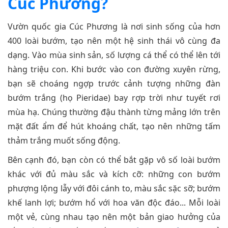
Cúc Phương?
Vườn quốc gia Cúc Phương là nơi sinh sống của hơn
400 loài bướm, tạo nên một hệ sinh thái vô cùng đa
dạng. Vào mùa sinh sản, số lượng cá thể có thể lên tới
hàng triệu con. Khi bước vào con đường xuyên rừng,
bạn sẽ choáng ngợp trước cảnh tượng những đàn
bướm trắng (họ Pieridae) bay rợp trời như tuyết rơi
mùa hạ. Chúng thường đậu thành từng mảng lớn trên
mặt đất ẩm để hút khoáng chất, tạo nên những tấm
thảm trắng muốt sống động.
Bên cạnh đó, bạn còn có thể bắt gặp vô số loài bướm
khác với đủ màu sắc và kích cỡ: những con bướm
phượng lộng lẫy với đôi cánh to, màu sắc sặc sỡ; bướm
khế lanh lợi; bướm hổ với hoa văn độc đáo... Mỗi loài
một vẻ, cùng nhau tạo nên một bản giao hưởng của