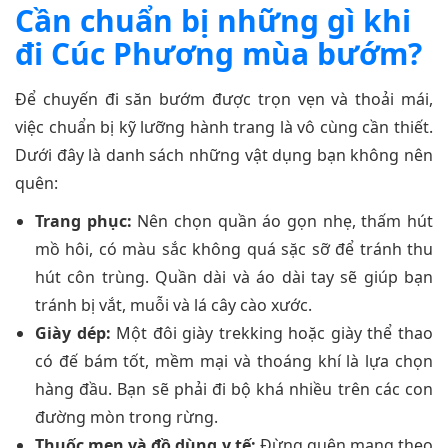
Cần chuẩn bị những gì khi
đi Cúc Phương mùa bướm?
Để chuyến đi săn bướm được trọn vẹn và thoải mái,
việc chuẩn bị kỹ lưỡng hành trang là vô cùng cần thiết.
Dưới đây là danh sách những vật dụng bạn không nên
quên:
Trang phục:
Nên chọn quần áo gọn nhẹ, thấm hút
mồ hôi, có màu sắc không quá sặc sỡ để tránh thu
hút côn trùng. Quần dài và áo dài tay sẽ giúp bạn
tránh bị vắt, muỗi và lá cây cào xước.
Giày dép:
Một đôi giày trekking hoặc giày thể thao
có đế bám tốt, mềm mại và thoáng khí là lựa chọn
hàng đầu. Bạn sẽ phải đi bộ khá nhiều trên các con
đường mòn trong rừng.
Thuốc men và đồ dùng y tế:
Đừng quên mang theo