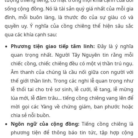
tượng thiêng liêng, có mặt trong mọi khía cạnh của đời
sống cộng đồng. Nó là tài sản quý giá nhất của mỗi gia
đình, mỗi buôn làng, là thước đo của sự giàu có và
quyền uy. Ý nghĩa của cồng chiêng thể hiện sâu sắc
qua các khía cạnh sau:
Phương tiện giao tiếp tâm linh:
Đây là ý nghĩa
quan trọng nhất. Người Tây Nguyên tin rằng mỗi
chiếc cồng, chiếc chiêng đều có một vị thần trú ngụ.
Âm thanh của chúng là cầu nối giữa con người với
thế giới thần linh. Trong các nghi lễ quan trọng như
lễ thổi tai cho trẻ sơ sinh, lễ cưới, lễ tang, lễ mừng
lúa mới, lễ đâm trâu... tiếng cồng chiêng vang lên để
mời gọi các Yàng về chứng giám, ban phước hoặc
chia sẻ nỗi buồn.
Ngôn ngữ của cộng đồng:
Tiếng cồng chiêng là
phương tiện để thông báo tin tức, tập hợp cộng