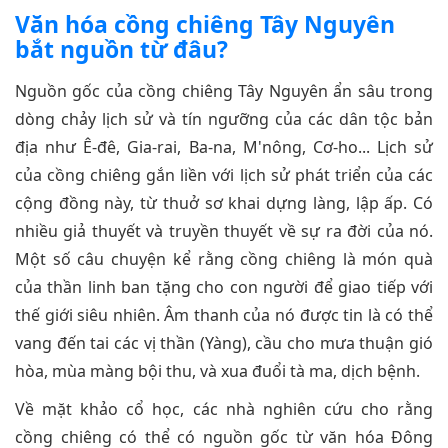
Văn hóa cồng chiêng Tây Nguyên
bắt nguồn từ đâu?
Nguồn gốc của cồng chiêng Tây Nguyên ẩn sâu trong
dòng chảy lịch sử và tín ngưỡng của các dân tộc bản
địa như Ê-đê, Gia-rai, Ba-na, M'nông, Cơ-ho... Lịch sử
của cồng chiêng gắn liền với lịch sử phát triển của các
cộng đồng này, từ thuở sơ khai dựng làng, lập ấp. Có
nhiều giả thuyết và truyền thuyết về sự ra đời của nó.
Một số câu chuyện kể rằng cồng chiêng là món quà
của thần linh ban tặng cho con người để giao tiếp với
thế giới siêu nhiên. Âm thanh của nó được tin là có thể
vang đến tai các vị thần (Yàng), cầu cho mưa thuận gió
hòa, mùa màng bội thu, và xua đuổi tà ma, dịch bệnh.
Về mặt khảo cổ học, các nhà nghiên cứu cho rằng
cồng chiêng có thể có nguồn gốc từ văn hóa Đông