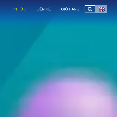
G
TIN TỨC
LIÊN HỆ
GIỎ HÀNG