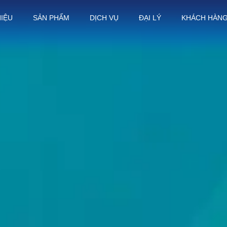
HIỆU
SẢN PHẨM
DỊCH VỤ
ĐẠI LÝ
KHÁCH HÀN