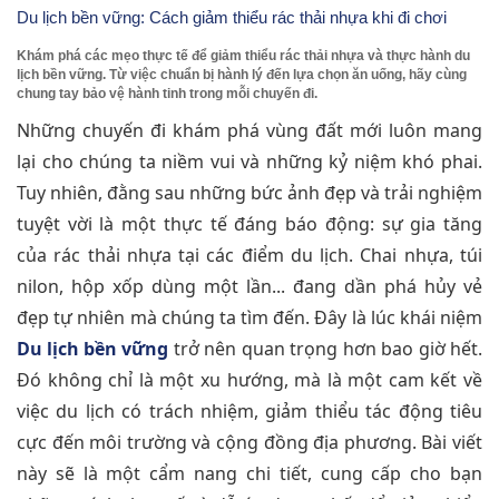
Du lịch bền vững: Cách giảm thiểu rác thải nhựa khi đi chơi
Khám phá các mẹo thực tế để giảm thiểu rác thải nhựa và thực hành du
lịch bền vững. Từ việc chuẩn bị hành lý đến lựa chọn ăn uống, hãy cùng
chung tay bảo vệ hành tinh trong mỗi chuyến đi.
Những chuyến đi khám phá vùng đất mới luôn mang
lại cho chúng ta niềm vui và những kỷ niệm khó phai.
Tuy nhiên, đằng sau những bức ảnh đẹp và trải nghiệm
tuyệt vời là một thực tế đáng báo động: sự gia tăng
của rác thải nhựa tại các điểm du lịch. Chai nhựa, túi
nilon, hộp xốp dùng một lần... đang dần phá hủy vẻ
đẹp tự nhiên mà chúng ta tìm đến. Đây là lúc khái niệm
Du lịch bền vững
trở nên quan trọng hơn bao giờ hết.
Đó không chỉ là một xu hướng, mà là một cam kết về
việc du lịch có trách nhiệm, giảm thiểu tác động tiêu
cực đến môi trường và cộng đồng địa phương. Bài viết
này sẽ là một cẩm nang chi tiết, cung cấp cho bạn