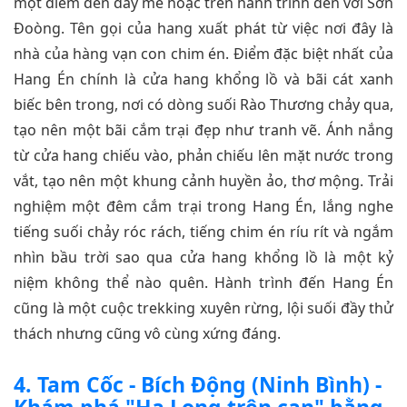
một điểm đến đầy mê hoặc trên hành trình đến với Sơn
Đoòng. Tên gọi của hang xuất phát từ việc nơi đây là
nhà của hàng vạn con chim én. Điểm đặc biệt nhất của
Hang Én chính là cửa hang khổng lồ và bãi cát xanh
biếc bên trong, nơi có dòng suối Rào Thương chảy qua,
tạo nên một bãi cắm trại đẹp như tranh vẽ. Ánh nắng
từ cửa hang chiếu vào, phản chiếu lên mặt nước trong
vắt, tạo nên một khung cảnh huyền ảo, thơ mộng. Trải
nghiệm một đêm cắm trại trong Hang Én, lắng nghe
tiếng suối chảy róc rách, tiếng chim én ríu rít và ngắm
nhìn bầu trời sao qua cửa hang khổng lồ là một kỷ
niệm không thể nào quên. Hành trình đến Hang Én
cũng là một cuộc trekking xuyên rừng, lội suối đầy thử
thách nhưng cũng vô cùng xứng đáng.
4. Tam Cốc - Bích Động (Ninh Bình) -