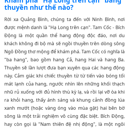
Khám phá "Hạ Long trên cạn" bằng
thuyền như thế nào?
Rời xa Quảng Bình, chúng ta đến với Ninh Bình, nơi
được mệnh danh là "Hạ Long trên cạn". Tam Cốc - Bích
Động là một quần thể hang động độc đáo, nơi du
khách không đi bộ mà sẽ ngồi thuyền trên dòng sông
Ngô Đồng thơ mộng để khám phá. Tam Cốc có nghĩa là
"ba hang", bao gồm hang Cả, hang Hai và hang Ba.
Thuyền sẽ lần lượt đưa bạn xuyên qua các hang động
này. Cảm giác khi chiếc thuyền từ từ tiến vào bóng tối
mát lạnh của hang, ngước nhìn lên những khối thạch
nhũ rủ xuống với đủ hình thù kỳ lạ, và rồi lại vỡ òa khi
ra khỏi hang, thấy ánh sáng và khung cảnh đồng lúa
xanh mướt (hoặc vàng óng vào mùa gặt) hai bên bờ
sông là một trải nghiệm vô cùng đặc biệt. Bích Động,
hay còn gọi là "Nam thiên đệ nhị động", là một ngôi