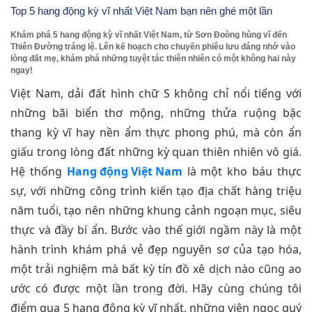
Top 5 hang động kỳ vĩ nhất Việt Nam bạn nên ghé một lần
Khám phá 5 hang động kỳ vĩ nhất Việt Nam, từ Sơn Đoòng hùng vĩ đến
Thiên Đường tráng lệ. Lên kế hoạch cho chuyến phiêu lưu đáng nhớ vào
lòng đất mẹ, khám phá những tuyệt tác thiên nhiên có một không hai này
ngay!
Việt Nam, dải đất hình chữ S không chỉ nổi tiếng với
những bãi biển thơ mộng, những thửa ruộng bậc
thang kỳ vĩ hay nền ẩm thực phong phú, mà còn ẩn
giấu trong lòng đất những kỳ quan thiên nhiên vô giá.
Hệ thống
Hang động Việt Nam
là một kho báu thực
sự, với những công trình kiến tạo địa chất hàng triệu
năm tuổi, tạo nên những khung cảnh ngoạn mục, siêu
thực và đầy bí ẩn. Bước vào thế giới ngầm này là một
hành trình khám phá vẻ đẹp nguyên sơ của tạo hóa,
một trải nghiệm mà bất kỳ tín đồ xê dịch nào cũng ao
ước có được một lần trong đời. Hãy cùng chúng tôi
điểm qua 5 hang động kỳ vĩ nhất, những viên ngọc quý