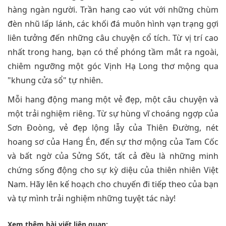
hàng ngàn người. Trần hang cao vút với những chùm
đèn nhũ lấp lánh, các khối đá muôn hình vạn trạng gợi
liên tưởng đến những câu chuyện cổ tích. Từ vị trí cao
nhất trong hang, bạn có thể phóng tầm mắt ra ngoài,
chiêm ngưỡng một góc Vịnh Hạ Long thơ mộng qua
"khung cửa sổ" tự nhiên.
Mỗi hang động mang một vẻ đẹp, một câu chuyện và
một trải nghiệm riêng. Từ sự hùng vĩ choáng ngợp của
Sơn Đoòng, vẻ đẹp lộng lẫy của Thiên Đường, nét
hoang sơ của Hang Én, đến sự thơ mộng của Tam Cốc
và bất ngờ của Sửng Sốt, tất cả đều là những minh
chứng sống động cho sự kỳ diệu của thiên nhiên Việt
Nam. Hãy lên kế hoạch cho chuyến đi tiếp theo của bạn
và tự mình trải nghiệm những tuyệt tác này!
Xem thêm bài viết liên quan: