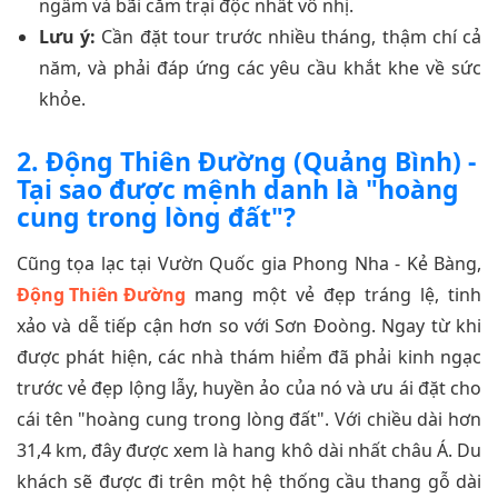
ngầm và bãi cắm trại độc nhất vô nhị.
Lưu ý:
Cần đặt tour trước nhiều tháng, thậm chí cả
năm, và phải đáp ứng các yêu cầu khắt khe về sức
khỏe.
2. Động Thiên Đường (Quảng Bình) -
Tại sao được mệnh danh là "hoàng
cung trong lòng đất"?
Cũng tọa lạc tại Vườn Quốc gia Phong Nha - Kẻ Bàng,
Động Thiên Đường
mang một vẻ đẹp tráng lệ, tinh
xảo và dễ tiếp cận hơn so với Sơn Đoòng. Ngay từ khi
được phát hiện, các nhà thám hiểm đã phải kinh ngạc
trước vẻ đẹp lộng lẫy, huyền ảo của nó và ưu ái đặt cho
cái tên "hoàng cung trong lòng đất". Với chiều dài hơn
31,4 km, đây được xem là hang khô dài nhất châu Á. Du
khách sẽ được đi trên một hệ thống cầu thang gỗ dài