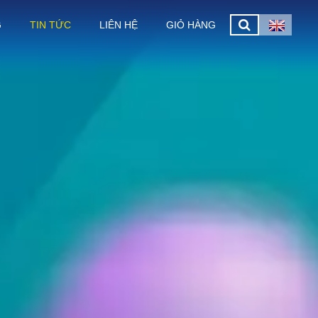
G
TIN TỨC
LIÊN HỆ
GIỎ HÀNG