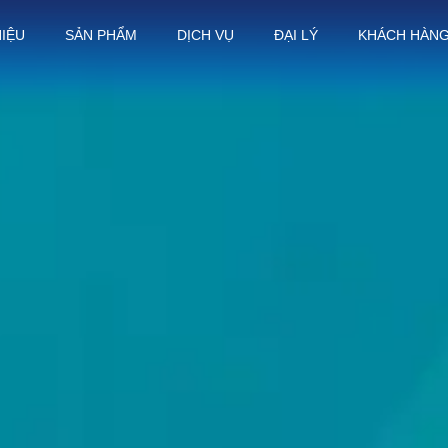
HIỆU
SẢN PHẨM
DỊCH VỤ
ĐẠI LÝ
KHÁCH HÀN