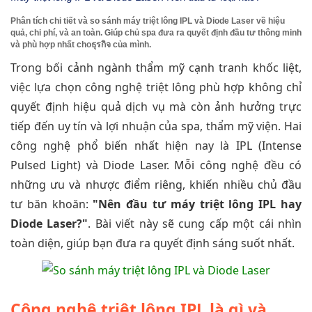
Phân tích chi tiết và so sánh máy triệt lông IPL và Diode Laser về hiệu
quả, chi phí, và an toàn. Giúp chủ spa đưa ra quyết định đầu tư thông minh
và phù hợp nhất choธุรกิจ của mình.
Trong bối cảnh ngành thẩm mỹ cạnh tranh khốc liệt,
việc lựa chọn công nghệ triệt lông phù hợp không chỉ
quyết định hiệu quả dịch vụ mà còn ảnh hưởng trực
tiếp đến uy tín và lợi nhuận của spa, thẩm mỹ viện. Hai
công nghệ phổ biến nhất hiện nay là IPL (Intense
Pulsed Light) và Diode Laser. Mỗi công nghệ đều có
những ưu và nhược điểm riêng, khiến nhiều chủ đầu
tư băn khoăn:
"Nên đầu tư máy triệt lông IPL hay
Diode Laser?"
. Bài viết này sẽ cung cấp một cái nhìn
toàn diện, giúp bạn đưa ra quyết định sáng suốt nhất.
Công nghệ triệt lông IPL là gì và