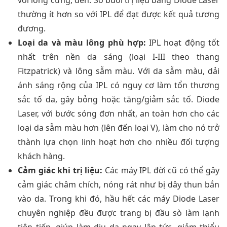
với lông cứng, đen. Số buổi trị liệu bằng Diode Laser
thường ít hơn so với IPL để đạt được kết quả tương
đương.
Loại da và màu lông phù hợp:
IPL hoạt động tốt
nhất trên nền da sáng (loại I-III theo thang
Fitzpatrick) và lông sẫm màu. Với da sẫm màu, dải
ánh sáng rộng của IPL có nguy cơ làm tổn thương
sắc tố da, gây bỏng hoặc tăng/giảm sắc tố. Diode
Laser, với bước sóng đơn nhất, an toàn hơn cho các
loại da sẫm màu hơn (lên đến loại V), làm cho nó trở
thành lựa chọn linh hoạt hơn cho nhiều đối tượng
khách hàng.
Cảm giác khi trị liệu:
Các máy IPL đời cũ có thể gây
cảm giác châm chích, nóng rát như bị dây thun bắn
vào da. Trong khi đó, hầu hết các máy Diode Laser
chuyên nghiệp đều được trang bị đầu sò làm lạnh