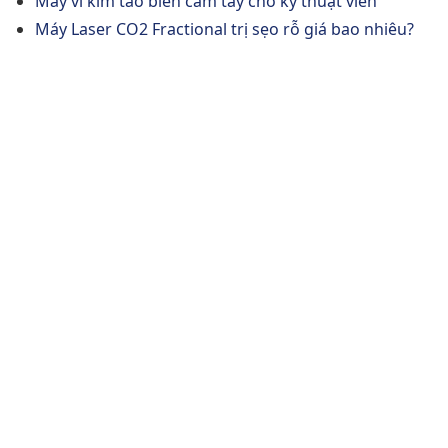
Máy vi kim tảo biển cầm tay cho kỹ thuật viên
Máy Laser CO2 Fractional trị sẹo rỗ giá bao nhiêu?