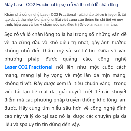
Máy Laser CO2 Fractional trị sẹo rỗ và thu nhỏ lỗ chân lông
Khám phá công nghệ Laser CO2 Fractional - giải pháp tối ưu trị sẹo rỗ, tái
tạo da và thu nhỏ lỗ chân lông. Bài viết cung cấp thông tin chi tiết về quy
trình, hiệu quả và lưu ý chăm sóc sau điều trị để có làn da mịn màng.
Sẹo rỗ và lỗ chân lông to là hai trong số những vấn đề
về da cứng đầu và khó điều trị nhất, gây ảnh hưởng
không nhỏ đến thẩm mỹ và sự tự tin. Giữa vô vàn
phương pháp được quảng cáo, công nghệ
Laser CO2 Fractional
nổi lên như một cuộc cách
mạng, mang lại hy vọng về một làn da mịn màng,
không tì vết. Đây được xem là "tiêu chuẩn vàng" trong
việc tái tạo bề mặt da, giải quyết triệt để các khuyết
điểm mà các phương pháp truyền thống khó lòng làm
được. Hãy cùng tìm hiểu sâu hơn về công nghệ đỉnh
cao này và lý do tại sao nó lại được các chuyên gia da
liễu và spa uy tín tin dùng đến vậy.