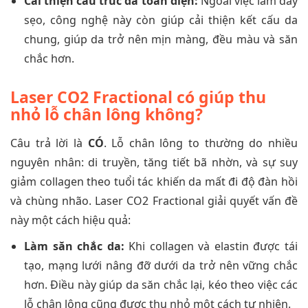
Cải thiện cấu trúc da toàn diện:
Ngoài việc làm đầy
sẹo, công nghệ này còn giúp cải thiện kết cấu da
chung, giúp da trở nên mịn màng, đều màu và săn
chắc hơn.
Laser CO2 Fractional có giúp thu
nhỏ lỗ chân lông không?
Câu trả lời là
CÓ
. Lỗ chân lông to thường do nhiều
nguyên nhân: di truyền, tăng tiết bã nhờn, và sự suy
giảm collagen theo tuổi tác khiến da mất đi độ đàn hồi
và chùng nhão. Laser CO2 Fractional giải quyết vấn đề
này một cách hiệu quả:
Làm săn chắc da:
Khi collagen và elastin được tái
tạo, mạng lưới nâng đỡ dưới da trở nên vững chắc
hơn. Điều này giúp da săn chắc lại, kéo theo việc các
lỗ chân lông cũng được thu nhỏ một cách tự nhiên.