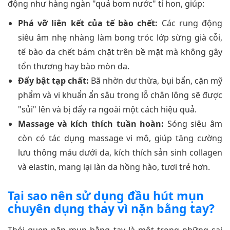
động như hàng ngàn "quả bom nước" tí hon, giúp:
Phá vỡ liên kết của tế bào chết:
Các rung động
siêu âm nhẹ nhàng làm bong tróc lớp sừng già cỗi,
tế bào da chết bám chặt trên bề mặt mà không gây
tổn thương hay bào mòn da.
Đẩy bật tạp chất:
Bã nhờn dư thừa, bụi bẩn, cặn mỹ
phẩm và vi khuẩn ẩn sâu trong lỗ chân lông sẽ được
"sủi" lên và bị đẩy ra ngoài một cách hiệu quả.
Massage và kích thích tuần hoàn:
Sóng siêu âm
còn có tác dụng massage vi mô, giúp tăng cường
lưu thông máu dưới da, kích thích sản sinh collagen
và elastin, mang lại làn da hồng hào, tươi trẻ hơn.
Tại sao nên sử dụng đầu hút mụn
chuyên dụng thay vì nặn bằng tay?