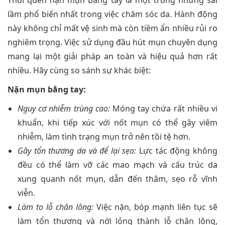
Thói quen nặn mụn bằng tay là một trong những sai
lầm phổ biến nhất trong việc chăm sóc da. Hành động
này không chỉ mất vệ sinh mà còn tiềm ẩn nhiều rủi ro
nghiêm trọng. Việc sử dụng đầu hút mụn chuyên dụng
mang lại một giải pháp an toàn và hiệu quả hơn rất
nhiều. Hãy cùng so sánh sự khác biệt:
Nặn mụn bằng tay:
Nguy cơ nhiễm trùng cao:
Móng tay chứa rất nhiều vi
khuẩn, khi tiếp xúc với nốt mụn có thể gây viêm
nhiễm, làm tình trạng mụn trở nên tồi tệ hơn.
Gây tổn thương da và để lại sẹo:
Lực tác động không
đều có thể làm vỡ các mao mạch và cấu trúc da
xung quanh nốt mụn, dẫn đến thâm, sẹo rỗ vĩnh
viễn.
Làm to lỗ chân lông:
Việc nặn, bóp mạnh liên tục sẽ
làm tổn thương và nới lỏng thành lỗ chân lông,