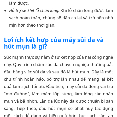
làm được.
Hỗ trợ se khít lỗ chân lông:
Khi lỗ chân lông được làm
sạch hoàn toàn, chúng sẽ dần co lại và trở nên nhỏ
mịn hơn theo thời gian.
Lợi ích kết hợp của máy sủi da và
hút mụn là gì?
Sức mạnh thực sự nằm ở sự kết hợp của hai công nghệ
này. Quy trình chăm sóc da chuyên nghiệp thường bắt
đầu bằng việc sủi da và sau đó là hút mụn. Đây là một
chu trình hoàn hảo, bổ trợ lẫn nhau để mang lại kết
quả làm sạch tối ưu. Đầu tiên, máy sủi da đóng vai trò
"mở đường", làm mềm lớp sừng, làm lỏng các nhân
mụn và bã nhờn. Làn da lúc này đã được chuẩn bị sẵn
sàng. Tiếp theo, đầu hút mụn sẽ phát huy tác dụng
một cách dễ dàng và hiệu quả hơn, hút sạch các tạp