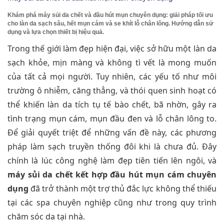
Khám phá máy sủi da chết và đầu hút mụn chuyên dụng: giải pháp tối ưu
cho làn da sạch sâu, hết mụn cám và se khít lỗ chân lông. Hướng dẫn sử
dụng và lựa chọn thiết bị hiệu quả.
Trong thế giới làm đẹp hiện đại, việc sở hữu một làn da
sạch khỏe, mịn màng và không tì vết là mong muốn
của tất cả mọi người. Tuy nhiên, các yếu tố như môi
trường ô nhiễm, căng thẳng, và thói quen sinh hoạt có
thể khiến làn da tích tụ tế bào chết, bã nhờn, gây ra
tình trạng mụn cám, mụn đầu đen và lỗ chân lông to.
Để giải quyết triệt để những vấn đề này, các phương
pháp làm sạch truyền thống đôi khi là chưa đủ. Đây
chính là lúc công nghệ làm đẹp tiên tiến lên ngôi, và
máy sủi da chết kết hợp đầu hút mụn cám chuyên
dụng
đã trở thành một trợ thủ đắc lực không thể thiếu
tại các spa chuyên nghiệp cũng như trong quy trình
chăm sóc da tại nhà.