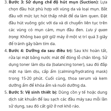
Bước 3: Sử dụng chế độ hút mụn (Suction):
Lựa
chọn đầu hút phù hợp với vùng da và loại mụn. Bắt
đầu với mức lực hút thấp nhất để da làm quen. Đặt
đầu hút vuông góc với da và di chuyển liên tục trên
các vùng có mụn cám, mụn đầu đen.
Lưu ý quan
trọng:
Không bao giờ giữ máy ở một vị trí quá 3 giây
để tránh gây bầm tím da.
Bước 4: Dưỡng da sau điều trị:
Sau khi hoàn tất,
rửa lại mặt bằng nước mát để đóng lỗ chân lông. Sử
dụng toner làm dịu da (balancing toner), sau đó đắp
mặt nạ làm dịu, cấp ẩm (calming/hydrating mask)
trong 15-20 phút. Cuối cùng, thoa serum và kem
dưỡng ẩm để khóa ẩm và nuôi dưỡng da.
Bước 5: Vệ sinh thiết bị:
Dùng cồn y tế hoặc dung
dịch sát khuẩn để lau sạch các đầu máy sau mỗi lần
sử dụng, sau đó cất giữ ở nơi khô ráo.