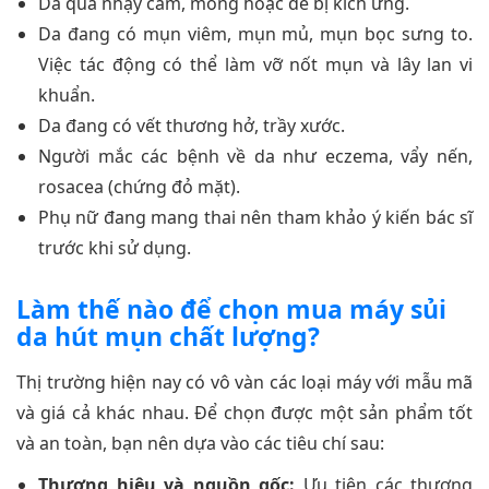
Da quá nhạy cảm, mỏng hoặc dễ bị kích ứng.
Da đang có mụn viêm, mụn mủ, mụn bọc sưng to.
Việc tác động có thể làm vỡ nốt mụn và lây lan vi
khuẩn.
Da đang có vết thương hở, trầy xước.
Người mắc các bệnh về da như eczema, vẩy nến,
rosacea (chứng đỏ mặt).
Phụ nữ đang mang thai nên tham khảo ý kiến bác sĩ
trước khi sử dụng.
Làm thế nào để chọn mua máy sủi
da hút mụn chất lượng?
Thị trường hiện nay có vô vàn các loại máy với mẫu mã
và giá cả khác nhau. Để chọn được một sản phẩm tốt
và an toàn, bạn nên dựa vào các tiêu chí sau:
Thương hiệu và nguồn gốc:
Ưu tiên các thương