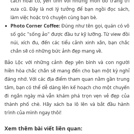
cách hoài cổ, yên tĩnh với những món đồ trang trí
xưa cũ. Đây là nơi lý tưởng để bạn ngồi đọc sách,
làm việc hoặc trò chuyện cùng bạn bè.
Photo Corner Coffee:
Đúng như tên gọi, quán có vô
số góc "sống ảo" được đầu tư kỹ lưỡng. Từ view đồi
núi, xích đu, đến các tiểu cảnh xinh xắn, bạn chắc
chắn sẽ có những bức ảnh đẹp mang về.
Bảo Lộc với những cảnh đẹp yên bình và con người
hiền hòa chắc chắn sẽ mang đến cho bạn một kỳ nghỉ
đáng nhớ. Với các địa điểm tham quan nằm gần trung
tâm, bạn có thể dễ dàng lên kế hoạch cho một chuyến
đi ngắn ngày mà vẫn khám phá trọn vẹn vẻ đẹp của
thành phố chè. Hãy xách ba lô lên và bắt đầu hành
trình của mình ngay thôi!
Xem thêm bài viết liên quan: