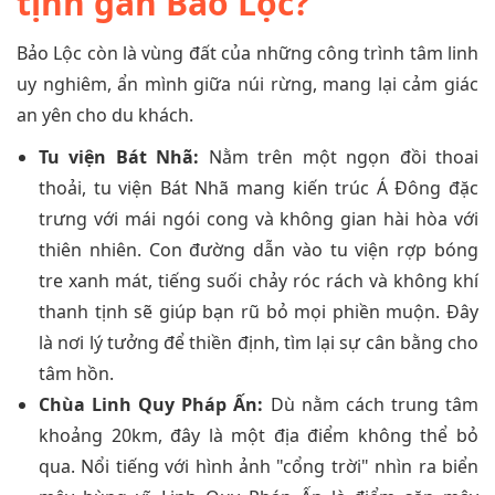
tịnh gần Bảo Lộc?
Bảo Lộc còn là vùng đất của những công trình tâm linh
uy nghiêm, ẩn mình giữa núi rừng, mang lại cảm giác
an yên cho du khách.
Tu viện Bát Nhã:
Nằm trên một ngọn đồi thoai
thoải, tu viện Bát Nhã mang kiến trúc Á Đông đặc
trưng với mái ngói cong và không gian hài hòa với
thiên nhiên. Con đường dẫn vào tu viện rợp bóng
tre xanh mát, tiếng suối chảy róc rách và không khí
thanh tịnh sẽ giúp bạn rũ bỏ mọi phiền muộn. Đây
là nơi lý tưởng để thiền định, tìm lại sự cân bằng cho
tâm hồn.
Chùa Linh Quy Pháp Ấn:
Dù nằm cách trung tâm
khoảng 20km, đây là một địa điểm không thể bỏ
qua. Nổi tiếng với hình ảnh "cổng trời" nhìn ra biển