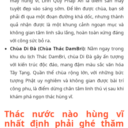
mây hùng vĩ, Linh Quy Pháp Ấn là điểm săn mây
tuyệt đẹp vào sáng sớm. Để lên được chùa, bạn sẽ
phải đi qua một đoạn đường khá dốc, nhưng thành
quả nhận được là một khung cảnh ngoạn mục và
không gian tâm linh sâu lắng, hoàn toàn xứng đáng
với công sức bỏ ra.
Chùa Di Đà (Chùa Thác DamBri):
Nằm ngay trong
khu du lịch Thác DamBri, chùa Di Đà gây ấn tượng
với kiến trúc độc đáo, mang đậm màu sắc văn hóa
Tây Tạng. Quần thể chùa rộng lớn, với những bức
tượng Phật uy nghiêm và không gian được bài trí
công phu, là điểm dừng chân tâm linh thú vị sau khi
khám phá ngọn thác hùng vĩ.
Thác nước nào hùng vĩ
nhất định phải ghé thăm