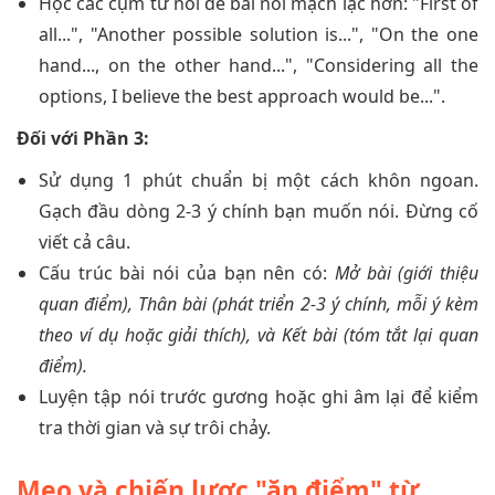
Học các cụm từ nối để bài nói mạch lạc hơn: "First of
all...", "Another possible solution is...", "On the one
hand..., on the other hand...", "Considering all the
options, I believe the best approach would be...".
Đối với Phần 3:
Sử dụng 1 phút chuẩn bị một cách khôn ngoan.
Gạch đầu dòng 2-3 ý chính bạn muốn nói. Đừng cố
viết cả câu.
Cấu trúc bài nói của bạn nên có:
Mở bài (giới thiệu
quan điểm), Thân bài (phát triển 2-3 ý chính, mỗi ý kèm
theo ví dụ hoặc giải thích), và Kết bài (tóm tắt lại quan
điểm).
Luyện tập nói trước gương hoặc ghi âm lại để kiểm
tra thời gian và sự trôi chảy.
Mẹo và chiến lược "ăn điểm" từ