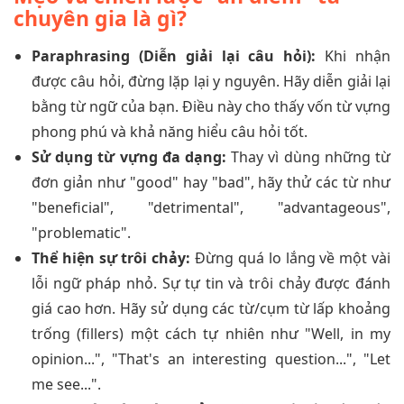
chuyên gia là gì?
Paraphrasing (Diễn giải lại câu hỏi):
Khi nhận
được câu hỏi, đừng lặp lại y nguyên. Hãy diễn giải lại
bằng từ ngữ của bạn. Điều này cho thấy vốn từ vựng
phong phú và khả năng hiểu câu hỏi tốt.
Sử dụng từ vựng đa dạng:
Thay vì dùng những từ
đơn giản như "good" hay "bad", hãy thử các từ như
"beneficial", "detrimental", "advantageous",
"problematic".
Thể hiện sự trôi chảy:
Đừng quá lo lắng về một vài
lỗi ngữ pháp nhỏ. Sự tự tin và trôi chảy được đánh
giá cao hơn. Hãy sử dụng các từ/cụm từ lấp khoảng
trống (fillers) một cách tự nhiên như "Well, in my
opinion...", "That's an interesting question...", "Let
me see...".