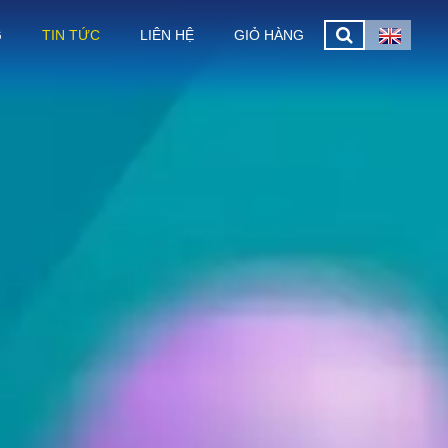
G
TIN TỨC
LIÊN HỆ
GIỎ HÀNG