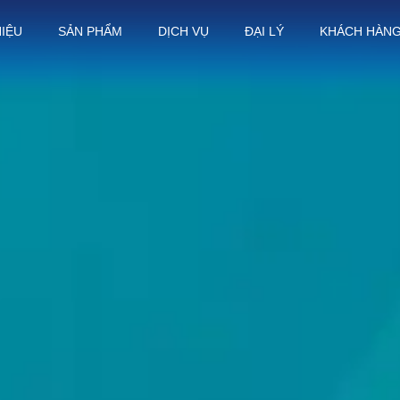
HIỆU
SẢN PHẨM
DỊCH VỤ
ĐẠI LÝ
KHÁCH HÀN