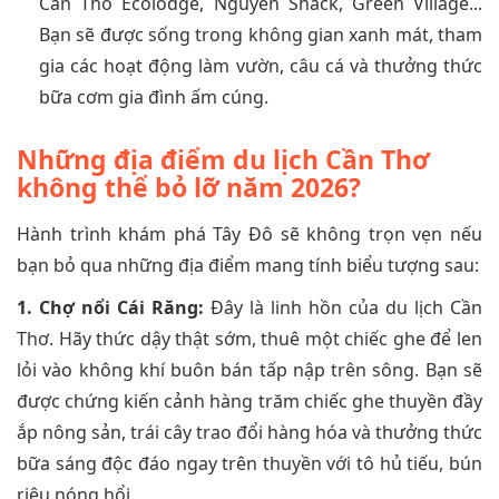
Can Tho Ecolodge, Nguyen Shack, Green Village...
Bạn sẽ được sống trong không gian xanh mát, tham
gia các hoạt động làm vườn, câu cá và thưởng thức
bữa cơm gia đình ấm cúng.
Những địa điểm du lịch Cần Thơ
không thể bỏ lỡ năm 2026?
Hành trình khám phá Tây Đô sẽ không trọn vẹn nếu
bạn bỏ qua những địa điểm mang tính biểu tượng sau:
1. Chợ nổi Cái Răng:
Đây là linh hồn của du lịch Cần
Thơ. Hãy thức dậy thật sớm, thuê một chiếc ghe để len
lỏi vào không khí buôn bán tấp nập trên sông. Bạn sẽ
được chứng kiến cảnh hàng trăm chiếc ghe thuyền đầy
ắp nông sản, trái cây trao đổi hàng hóa và thưởng thức
bữa sáng độc đáo ngay trên thuyền với tô hủ tiếu, bún
riêu nóng hổi.