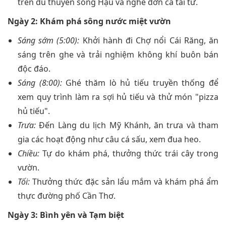
trên du thuyền sông Hậu và nghe đờn ca tài tử.
Ngày 2: Khám phá sông nước miệt vườn
Sáng sớm (5:00):
Khởi hành đi Chợ nổi Cái Răng, ăn
sáng trên ghe và trải nghiệm không khí buôn bán
độc đáo.
Sáng (8:00):
Ghé thăm lò hủ tiếu truyền thống để
xem quy trình làm ra sợi hủ tiếu và thử món "pizza
hủ tiếu".
Trưa:
Đến Làng du lịch Mỹ Khánh, ăn trưa và tham
gia các hoạt động như câu cá sấu, xem đua heo.
Chiều:
Tự do khám phá, thưởng thức trái cây trong
vườn.
Tối:
Thưởng thức đặc sản lẩu mắm và khám phá ẩm
thực đường phố Cần Thơ.
Ngày 3: Bình yên và Tạm biệt