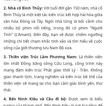
2. Nhà cổ Bình Thủy:
Với tuổi đời gần 150 năm, nhà cổ
Bình Thủy là một kiệt tác kiến trúc kết hợp hài hòa giữa
văn hóa Đông và Tây. Ngôi nhà từng là bối cảnh cho
nhiều bộ phim nổi tiếng, trong đó có phim "Người
Tình" (L'Amant). Đến đây, bạn sẽ được chiêm ngưỡng
những chi tiết chạm khắc tinh xảo và tìm hiểu về cuộc
sống của giới thượng lưu Nam Bộ xưa.
3. Thiền viện Trúc Lâm Phương Nam:
Là thiền viện
lớn nhất Đồng bằng sông Cửu Long, công trình này
mang đậm kiến trúc Phật giáo thời Lý - Trần. Không
gian thanh tịnh, trang nghiêm và kiến trúc bề thế của
thiền viện sẽ mang lại cho bạn cảm giác bình yên, thư
thái.
4. Bến Ninh Kiều và Cầu đi bộ:
Được xem là biểu
tượng của thành phố, Bến Ninh Kiều là nơi lý tưởng để