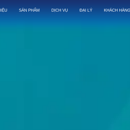
HIỆU
SẢN PHẨM
DỊCH VỤ
ĐẠI LÝ
KHÁCH HÀN
Thiết Bị Spa Hoàn Phi
LIÊN HỆ
SẢN PHẨM