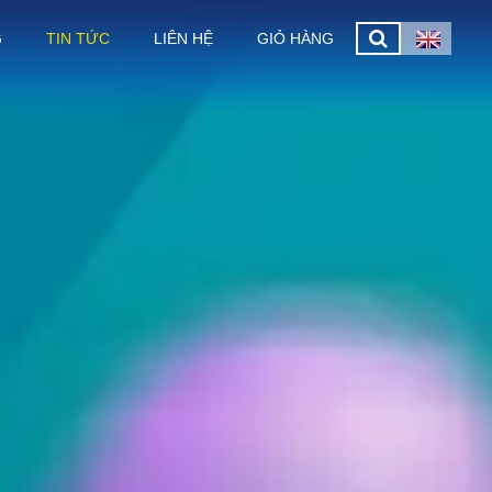
G
TIN TỨC
LIÊN HỆ
GIỎ HÀNG