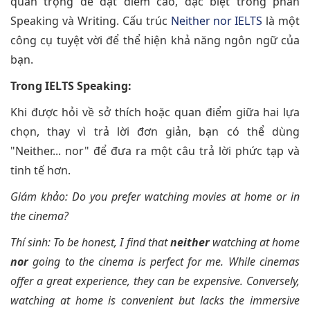
quan trọng để đạt điểm cao, đặc biệt trong phần
Speaking và Writing. Cấu trúc
Neither nor IELTS
là một
công cụ tuyệt vời để thể hiện khả năng ngôn ngữ của
bạn.
Trong IELTS Speaking:
Khi được hỏi về sở thích hoặc quan điểm giữa hai lựa
chọn, thay vì trả lời đơn giản, bạn có thể dùng
"Neither... nor" để đưa ra một câu trả lời phức tạp và
tinh tế hơn.
Giám khảo: Do you prefer watching movies at home or in
the cinema?
Thí sinh: To be honest, I find that
neither
watching at home
nor
going to the cinema is perfect for me. While cinemas
offer a great experience, they can be expensive. Conversely,
watching at home is convenient but lacks the immersive