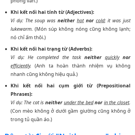
phỏng vấn.)
Khi kết nối hai tính từ (Adjectives):
Ví dụ: The soup was
neither
hot
nor
cold
; it was just
lukewarm.
(Món súp không nóng cũng không lạnh;
nó chỉ ấm thôi.)
Khi kết nối hai trạng từ (Adverbs):
Ví dụ: He completed the task
neither
quickly
nor
efficiently
.
(Anh ta hoàn thành nhiệm vụ không
nhanh cũng không hiệu quả.)
Khi kết nối hai cụm giới từ (Prepositional
Phrases):
Ví dụ: The cat is
neither
under the bed
nor
in the closet
.
(Con mèo không ở dưới gầm giường cũng không ở
trong tủ quần áo.)