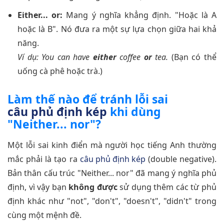
Either... or:
Mang ý nghĩa khẳng định. "Hoặc là A
hoặc là B". Nó đưa ra một sự lựa chọn giữa hai khả
năng.
Ví dụ: You can have
either
coffee
or
tea.
(Bạn có thể
uống cà phê hoặc trà.)
Làm thế nào để tránh lỗi sai
câu phủ định kép
khi dùng
"Neither... nor"?
Một lỗi sai kinh điển mà người học tiếng Anh thường
mắc phải là tạo ra
câu phủ định kép
(double negative).
Bản thân cấu trúc "Neither... nor" đã mang ý nghĩa phủ
định, vì vậy bạn
không được
sử dụng thêm các từ phủ
định khác như "not", "don't", "doesn't", "didn't" trong
cùng một mệnh đề.