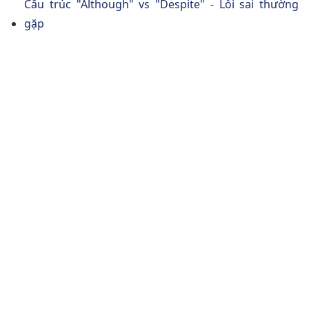
Cấu trúc "Although" vs "Despite" - Lỗi sai thường
gặp