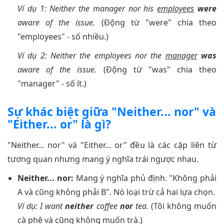
Ví dụ 1: Neither the manager nor his
employees
were
aware of the issue.
(Động từ "were" chia theo
"employees" - số nhiều.)
Ví dụ 2: Neither the employees nor the
manager
was
aware of the issue.
(Động từ "was" chia theo
"manager" - số ít.)
Sự khác biệt giữa "Neither... nor" và
"Either... or" là gì?
"Neither... nor" và "Either... or" đều là các cặp liên từ
tương quan nhưng mang ý nghĩa trái ngược nhau.
Neither... nor:
Mang ý nghĩa phủ định. "Không phải
A và cũng không phải B". Nó loại trừ cả hai lựa chọn.
Ví dụ: I want
neither
coffee
nor
tea.
(Tôi không muốn
cà phê và cũng không muốn trà.)