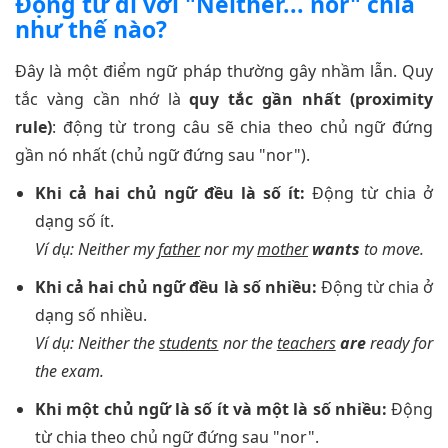
Động từ đi với "Neither... nor" chia
như thế nào?
Đây là một điểm ngữ pháp thường gây nhầm lẫn. Quy
tắc vàng cần nhớ là
quy tắc gần nhất (proximity
rule)
: động từ trong câu sẽ chia theo chủ ngữ đứng
gần nó nhất (chủ ngữ đứng sau "nor").
Khi cả hai chủ ngữ đều là số ít:
Động từ chia ở
dạng số ít.
Ví dụ: Neither my
father
nor my
mother
wants
to move.
Khi cả hai chủ ngữ đều là số nhiều:
Động từ chia ở
dạng số nhiều.
Ví dụ: Neither the
students
nor the
teachers
are
ready for
the exam.
Khi một chủ ngữ là số ít và một là số nhiều:
Động
từ chia theo chủ ngữ đứng sau "nor".