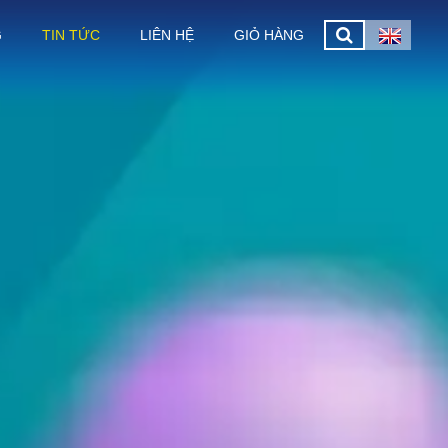
G
TIN TỨC
LIÊN HỆ
GIỎ HÀNG