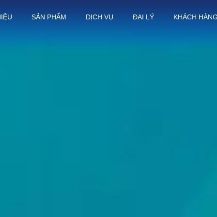
HIỆU
SẢN PHẨM
DỊCH VỤ
ĐẠI LÝ
KHÁCH HÀN