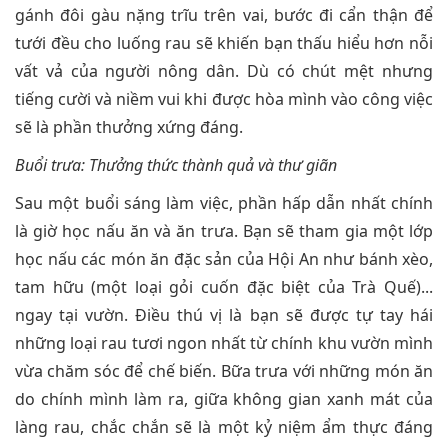
gánh đôi gàu nặng trĩu trên vai, bước đi cẩn thận để
tưới đều cho luống rau sẽ khiến bạn thấu hiểu hơn nỗi
vất vả của người nông dân. Dù có chút mệt nhưng
tiếng cười và niềm vui khi được hòa mình vào công việc
sẽ là phần thưởng xứng đáng.
Buổi trưa: Thưởng thức thành quả và thư giãn
Sau một buổi sáng làm việc, phần hấp dẫn nhất chính
là giờ học nấu ăn và ăn trưa. Bạn sẽ tham gia một lớp
học nấu các món ăn đặc sản của Hội An như bánh xèo,
tam hữu (một loại gỏi cuốn đặc biệt của Trà Quế)...
ngay tại vườn. Điều thú vị là bạn sẽ được tự tay hái
những loại rau tươi ngon nhất từ chính khu vườn mình
vừa chăm sóc để chế biến. Bữa trưa với những món ăn
do chính mình làm ra, giữa không gian xanh mát của
làng rau, chắc chắn sẽ là một kỷ niệm ẩm thực đáng