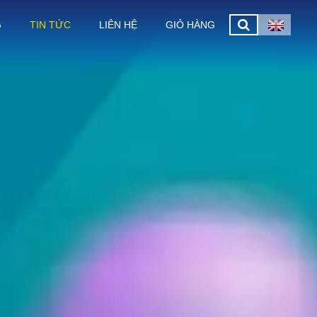
G
TIN TỨC
LIÊN HỆ
GIỎ HÀNG