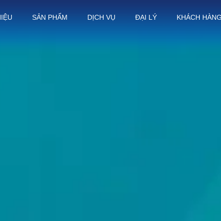
HIỆU
SẢN PHẨM
DỊCH VỤ
ĐẠI LÝ
KHÁCH HÀN