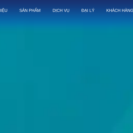
HIỆU
SẢN PHẨM
DỊCH VỤ
ĐẠI LÝ
KHÁCH HÀN