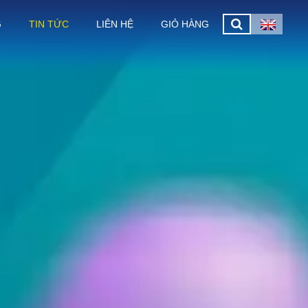
G
TIN TỨC
LIÊN HỆ
GIỎ HÀNG