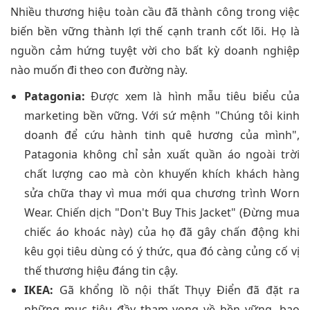
Nhiều thương hiệu toàn cầu đã thành công trong việc
biến bền vững thành lợi thế cạnh tranh cốt lõi. Họ là
nguồn cảm hứng tuyệt vời cho bất kỳ doanh nghiệp
nào muốn đi theo con đường này.
Patagonia:
Được xem là hình mẫu tiêu biểu của
marketing bền vững. Với sứ mệnh "Chúng tôi kinh
doanh để cứu hành tinh quê hương của mình",
Patagonia không chỉ sản xuất quần áo ngoài trời
chất lượng cao mà còn khuyến khích khách hàng
sửa chữa thay vì mua mới qua chương trình Worn
Wear. Chiến dịch "Don't Buy This Jacket" (Đừng mua
chiếc áo khoác này) của họ đã gây chấn động khi
kêu gọi tiêu dùng có ý thức, qua đó càng củng cố vị
thế thương hiệu đáng tin cậy.
IKEA:
Gã khổng lồ nội thất Thụy Điển đã đặt ra
những mục tiêu đầy tham vọng về bền vững, bao