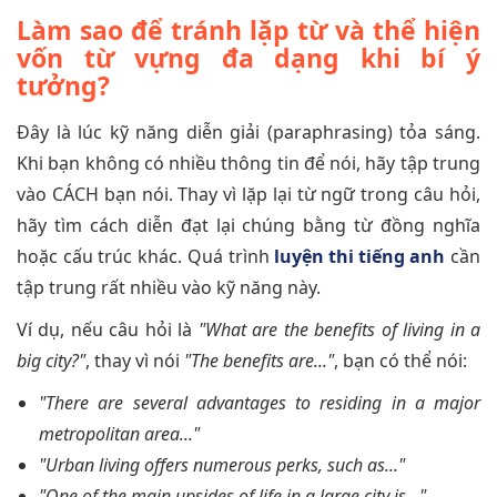
Làm sao để tránh lặp từ và thể hiện
vốn từ vựng đa dạng khi bí ý
tưởng?
Đây là lúc kỹ năng diễn giải (paraphrasing) tỏa sáng.
Khi bạn không có nhiều thông tin để nói, hãy tập trung
vào CÁCH bạn nói. Thay vì lặp lại từ ngữ trong câu hỏi,
hãy tìm cách diễn đạt lại chúng bằng từ đồng nghĩa
hoặc cấu trúc khác. Quá trình
luyện thi tiếng anh
cần
tập trung rất nhiều vào kỹ năng này.
Ví dụ, nếu câu hỏi là
"What are the benefits of living in a
big city?"
, thay vì nói
"The benefits are..."
, bạn có thể nói:
"There are several advantages to residing in a major
metropolitan area..."
"Urban living offers numerous perks, such as..."
"One of the main upsides of life in a large city is..."