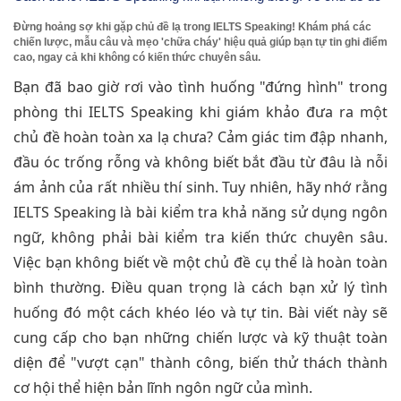
Đừng hoảng sợ khi gặp chủ đề lạ trong IELTS Speaking! Khám phá các
chiến lược, mẫu câu và mẹo 'chữa cháy' hiệu quả giúp bạn tự tin ghi điểm
cao, ngay cả khi không có kiến thức chuyên sâu.
Bạn đã bao giờ rơi vào tình huống "đứng hình" trong
phòng thi IELTS Speaking khi giám khảo đưa ra một
chủ đề hoàn toàn xa lạ chưa? Cảm giác tim đập nhanh,
đầu óc trống rỗng và không biết bắt đầu từ đâu là nỗi
ám ảnh của rất nhiều thí sinh. Tuy nhiên, hãy nhớ rằng
IELTS Speaking là bài kiểm tra khả năng sử dụng ngôn
ngữ, không phải bài kiểm tra kiến thức chuyên sâu.
Việc bạn không biết về một chủ đề cụ thể là hoàn toàn
bình thường. Điều quan trọng là cách bạn xử lý tình
huống đó một cách khéo léo và tự tin. Bài viết này sẽ
cung cấp cho bạn những chiến lược và kỹ thuật toàn
diện để "vượt cạn" thành công, biến thử thách thành
cơ hội thể hiện bản lĩnh ngôn ngữ của mình.