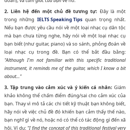
đoán), và
cảm giác của bạn
về nó.
2. Liên hệ đến một chủ đề tương tự:
Đây là một
trong những
IELTS Speaking Tips
quan trọng nhất.
Nếu bạn được yêu cầu nói về một loại nhạc cụ dân tộc
mà bạn chưa từng nghe, hãy nói về một loại nhạc cụ
bạn biết (như guitar, piano) và so sánh, phỏng đoán về
loại nhạc cụ trong đề. Bạn có thể bắt đầu bằng:
"Although I'm not familiar with this specific traditional
instrument, it reminds me of the guitar, which I know a bit
about..."
3. Tập trung vào cảm xúc và ý kiến cá nhân:
Giám
khảo không thể chấm điểm đúng/sai cho cảm xúc của
bạn. Thay vì mô tả các chi tiết kỹ thuật bạn không biết,
hãy nói về việc chủ đề đó khiến bạn cảm thấy thế nào,
bạn nghĩ gì về nó, hoặc nó có thể có tác động gì đến xã
hội. Ví dụ:
"I find the concept of this traditional festival very