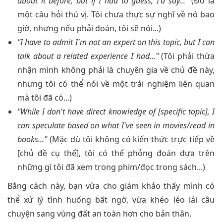
about it before, but if I had to guess, I'd say..."
(Đó là
một câu hỏi thú vị. Tôi chưa thực sự nghĩ về nó bao
giờ, nhưng nếu phải đoán, tôi sẽ nói...)
"I have to admit I'm not an expert on this topic, but I can
talk about a related experience I had..."
(Tôi phải thừa
nhận mình không phải là chuyên gia về chủ đề này,
nhưng tôi có thể nói về một trải nghiệm liên quan
mà tôi đã có...)
"While I don't have direct knowledge of [specific topic], I
can speculate based on what I've seen in movies/read in
books..."
(Mặc dù tôi không có kiến thức trực tiếp về
[chủ đề cụ thể], tôi có thể phỏng đoán dựa trên
những gì tôi đã xem trong phim/đọc trong sách...)
Bằng cách này, bạn vừa cho giám khảo thấy mình có
thể xử lý tình huống bất ngờ, vừa khéo léo lái câu
chuyện sang vùng đất an toàn hơn cho bản thân.