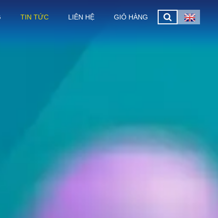
G
TIN TỨC
LIÊN HỆ
GIỎ HÀNG