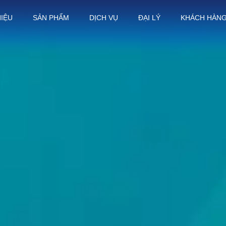
HIỆU
SẢN PHẨM
DỊCH VỤ
ĐẠI LÝ
KHÁCH HÀN